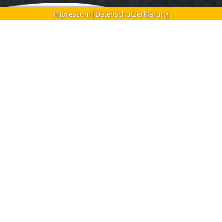
|
Impressum
Datenschutzerklärung
Natürliche Hilfe bei
Neurodermitis
–
Naturheilpraxis Schmidl
in
Bonn
Quälender Juckreiz, trockene Haut und gerötete
Ekzeme:
Neurodermitis
beeinflusst unser